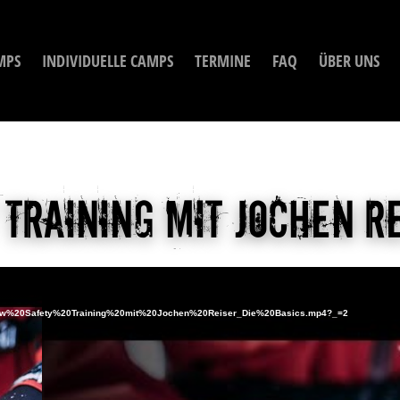
MPS
INDIVIDUELLE CAMPS
TERMINE
FAQ
ÜBER UNS
Training mit Jochen R
Video-
Player
0Snow%20Safety%20Training%20mit%20Jochen%20Reiser_Die%20Basics.mp4?_=2