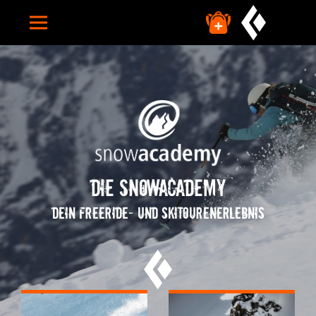
HOME
CAMPS
INDIVIDUELLE CAMPS
TERMINE
Die snowacademy
FAQ
Dein Freeride- und Skitourenerlebnis
ÜBER UNS
TUTORIALS
SUCHE