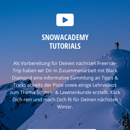
SNOWACADEMY
TUTORIALS
Als Vorbereitung für Deinen nächsten Freeride-
Trip haben wir Dir in Zusammenarbeit mit Black
Diamond eine informative Sammlung an Tipps &
Tricks abseits der Piste sowie einige Lehrvideos
zum Thema Schnee- & Lawinenkunde erstellt. Klick
Dich rein und mach Dich fit für Deinen nächsten
Winter.