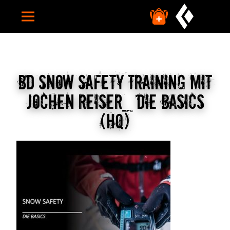
HOME
CAMPS
BD Snow Safety Training mit
INDIVIDUELLE CAMPS
Jochen Reiser_ Die Basics
TERMINE
(HQ)
FAQ
ÜBER UNS
TUTORIALS
SUCHE