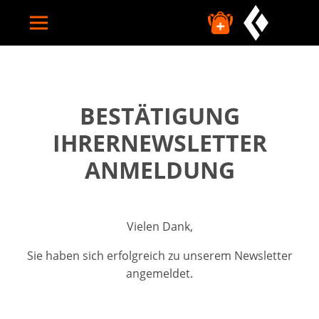
HOME
CAMPS
BESTÄTIGUNG
INDIVIDUELLE CAMPS
IHRERNEWSLETTER
TERMINE
ANMELDUNG
FAQ
ÜBER UNS
Vielen Dank,
Sie haben sich erfolgreich zu unserem Newsletter
TUTORIALS
angemeldet.
SUCHE