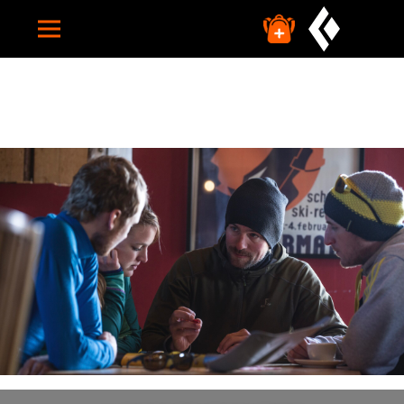
HOME
CAMPS
INDIVIDUELLE CAMPS
TERMINE
FAQ
ÜBER UNS
TUTORIALS
SUCHE